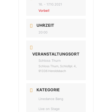
16. - 17.10.2021
Vorbei!
UHRZEIT
20:00
VERANSTALTUNGSORT
Schloss Thurn
Schloss Thurn, Schloßpl. 4,
91336 Heroldsbach
KATEGORIE
Linedance Bang
Live on Stage