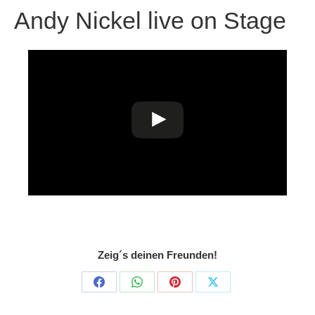
Andy Nickel live on Stage
Zeig´s deinen Freunden!
Share
Share
Share
Share
on
on
on
on