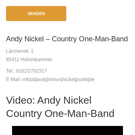
Andy Nickel – Country One-Man-Band
Lärchenstr. 1
85411 Hohenkammer
Tel.: 0162/2702317
E-Mail: info[at]andy[minus]nickel[punkt]de
Video: Andy Nickel
Country One-Man-Band